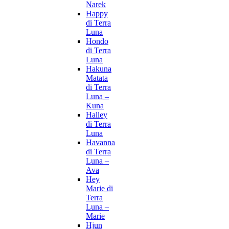
Narek
Happy
di Terra
Luna
Hondo
di Terra
Luna
Hakuna
Matata
di Terra
Luna –
Kuna
Halley
di Terra
Luna
Havanna
di Terra
Luna –
Ava
Hey
Marie di
Terra
Luna –
Marie
Hjun