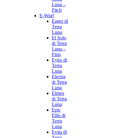
Luna –
Fitch
E-Wurf
Eager di
Terra
Luna
El Solo
di Terra
Luna –
Finn
Eyko di
Terra
Luna
Electra
di Terra
Luna
Elmex
di Terra
Luna
Epic
Ellis di
Terra
Luna
Evita di
Terra