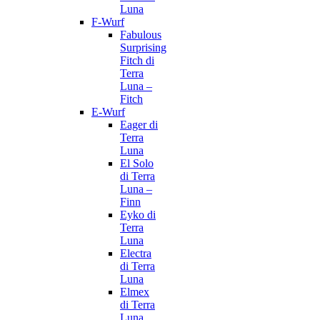
Luna
F-Wurf
Fabulous
Surprising
Fitch di
Terra
Luna –
Fitch
E-Wurf
Eager di
Terra
Luna
El Solo
di Terra
Luna –
Finn
Eyko di
Terra
Luna
Electra
di Terra
Luna
Elmex
di Terra
Luna