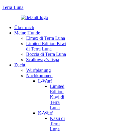
Terra-Luna
Über mich
Meine Hunde
Elmex di Terra Luna
Limited Edition Kiwi
di Terra Luna
Boccia di Terra Luna
Scalloway’s Jispa
Zucht
Wurfplanung
Nachkommen
L-Wurf
Limited
Edition
Kiwi di
Terra
Luna
K-Wurf
Kazu di
Terra
Luna