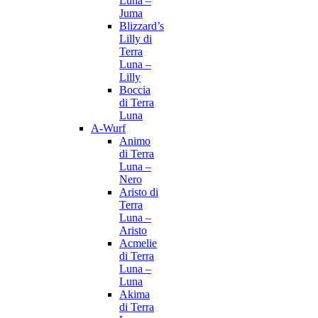
Luna –
Juma
Blizzard’s
Lilly di
Terra
Luna –
Lilly
Boccia
di Terra
Luna
A-Wurf
Animo
di Terra
Luna –
Nero
Aristo di
Terra
Luna –
Aristo
Acmelie
di Terra
Luna –
Luna
Akima
di Terra