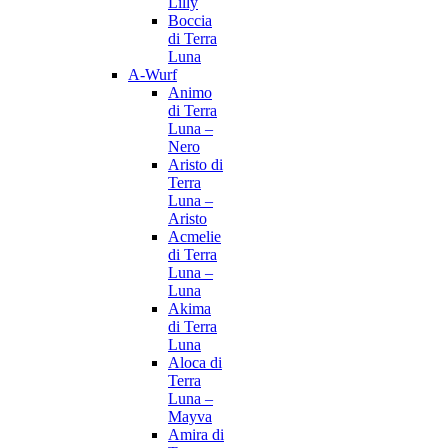
Lilly
Boccia
di Terra
Luna
A-Wurf
Animo
di Terra
Luna –
Nero
Aristo di
Terra
Luna –
Aristo
Acmelie
di Terra
Luna –
Luna
Akima
di Terra
Luna
Aloca di
Terra
Luna –
Mayva
Amira di