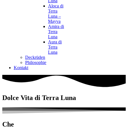
Luna
Aloca di
Terra
Luna –
Mayva
Amira di
Terra
Luna
Aura di
Terra
Luna
Deckrüden
Philosophie
Kontakt
Dolce Vita di Terra Luna
Che