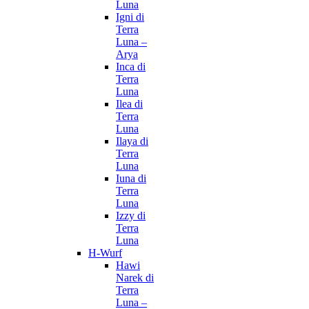
Luna
Igni di
Terra
Luna –
Arya
Inca di
Terra
Luna
Ilea di
Terra
Luna
Ilaya di
Terra
Luna
Iuna di
Terra
Luna
Izzy di
Terra
Luna
H-Wurf
Hawi
Narek di
Terra
Luna –