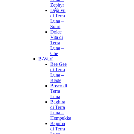
Zephyr
Déjà-vu
di Terra
Luna –
Souri
Dolce
Vita di
Terra
Luna –
Che
B-Wurf
Bee Gee
di Terra
Luna –
Blade
Bosco di
Terra
Luna
Baghira
di Terra
Luna –
Hempukka
Bajuma
di Terra