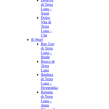
Déjà-vu
di Terra
Luna –
Souri
Dolce
Vita di
Terra
Luna –
Che
B-Wurf
Bee Gee
di Terra
Luna –
Blade
Bosco di
Terra
Luna
Baghira
di Terra
Luna –
Hempukka
Bajuma
di Terra
Luna –
Juma