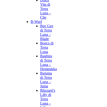
Dolce
Vita di
Terra
Luna –
Che
B-Wurf
Bee Gee
di Terra
Luna –
Blade
Bosco di
Terra
Luna
Baghira
di Terra
Luna –
Hempukka
Bajuma
di Terra
Luna –
Juma
Blizzard’s
Lilly di
Terra
Luna –