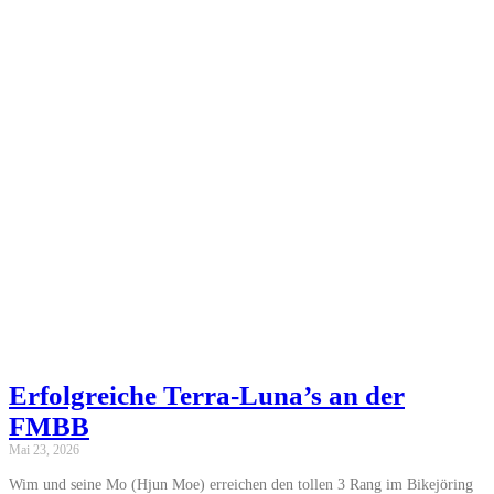
Erfolgreiche Terra-Luna’s an der
FMBB
Mai 23, 2026
Wim und seine Mo (Hjun Moe) erreichen den tollen 3 Rang im Bikejöring