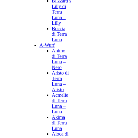
Blizzard’s
Lilly di
Terra
Luna –
Lilly
Boccia
di Terra
Luna
A-Wurf
Animo
di Terra
Luna –
Nero
Aristo di
Terra
Luna –
Aristo
Acmelie
di Terra
Luna –
Luna
Akima
di Terra
Luna
Aloca di