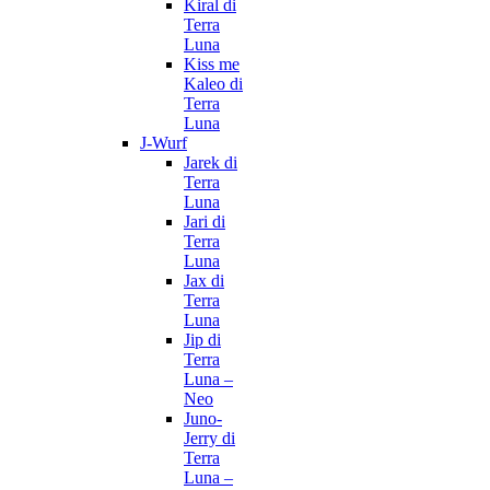
Kiral di
Terra
Luna
Kiss me
Kaleo di
Terra
Luna
J-Wurf
Jarek di
Terra
Luna
Jari di
Terra
Luna
Jax di
Terra
Luna
Jip di
Terra
Luna –
Neo
Juno-
Jerry di
Terra
Luna –