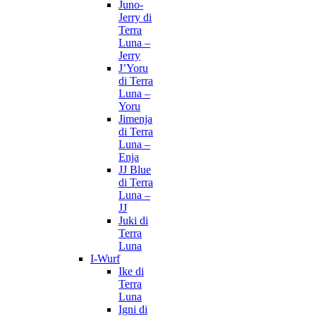
Juno-
Jerry di
Terra
Luna –
Jerry
J’Yoru
di Terra
Luna –
Yoru
Jimenja
di Terra
Luna –
Enja
JJ Blue
di Terra
Luna –
JJ
Juki di
Terra
Luna
I-Wurf
Ike di
Terra
Luna
Igni di