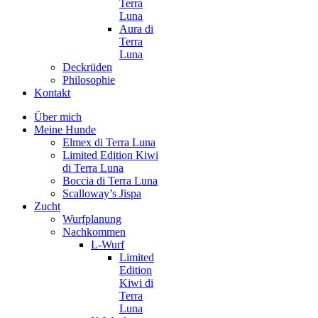
Terra
Luna
Aura di
Terra
Luna
Deckrüden
Philosophie
Kontakt
Über mich
Meine Hunde
Elmex di Terra Luna
Limited Edition Kiwi
di Terra Luna
Boccia di Terra Luna
Scalloway’s Jispa
Zucht
Wurfplanung
Nachkommen
L-Wurf
Limited
Edition
Kiwi di
Terra
Luna