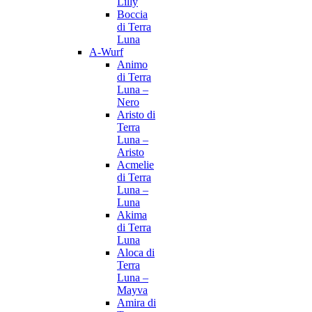
Lilly
Boccia
di Terra
Luna
A-Wurf
Animo
di Terra
Luna –
Nero
Aristo di
Terra
Luna –
Aristo
Acmelie
di Terra
Luna –
Luna
Akima
di Terra
Luna
Aloca di
Terra
Luna –
Mayva
Amira di